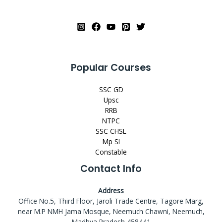
Popular Courses
SSC GD
Upsc
RRB
NTPC
SSC CHSL
Mp SI
Constable
Contact Info
Address
Office No.5, Third Floor, Jaroli Trade Centre, Tagore Marg,
near M.P NMH Jama Mosque, Neemuch Chawni, Neemuch,
Madhya Pradesh 458441